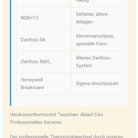
häufig
Ad
Seltener, ältere
M28x1.5
Ada
Anlagen
Klemmverschluss,
Sp
Danfoss RA
spezielle Form
Da
Älteres Danfoss-
Sp
Danfoss RAVL
System
Da
Honeywell
Sp
Eigene Anschlussart
Braukmann
Ho
Heizkörperthermostat Tauschen: Ablauf Des
Professionellen Services
Der professionelle Thermostatwechsel durch unseren