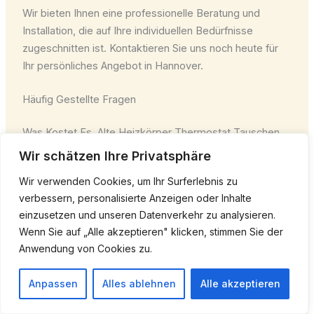
Wir bieten Ihnen eine professionelle Beratung und
Installation, die auf Ihre individuellen Bedürfnisse
zugeschnitten ist. Kontaktieren Sie uns noch heute für
Ihr persönliches Angebot in Hannover.
Häufig Gestellte Fragen
Was Kostet Es, Alte Heizkörper Thermostat Tauschen
Zu Lassen?
Wir schätzen Ihre Privatsphäre
Wir verwenden Cookies, um Ihr Surferlebnis zu
Die Kosten für den Thermostatwechsel in Hannover
verbessern, personalisierte Anzeigen oder Inhalte
beginnen bei ab 58 € pro Stück. Der genaue Preis hängt
einzusetzen und unseren Datenverkehr zu analysieren.
vom Thermostattyp, der Anzahl der Heizkörper und
Wenn Sie auf „Alle akzeptieren" klicken, stimmen Sie der
dem Installationsaufwand ab, inklusive Material. Auch bei
Anwendung von Cookies zu.
der Umsetzung sollte alte heizkörper thermostat
tauschen sauber und professionell berücksichtigt
Anpassen
Alles ablehnen
Alle akzeptieren
werden.