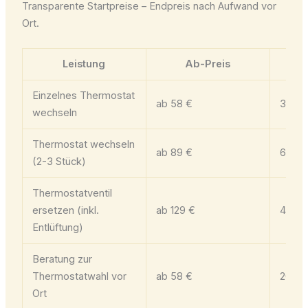
Transparente Startpreise – Endpreis nach Aufwand vor
Ort.
Leistung
Ab-Preis
Einzelnes Thermostat
ab 58 €
30 Mi
wechseln
Thermostat wechseln
ab 89 €
60 Mi
(2-3 Stück)
Thermostatventil
ersetzen (inkl.
ab 129 €
45-90
Entlüftung)
Beratung zur
Thermostatwahl vor
ab 58 €
20 Mi
Ort