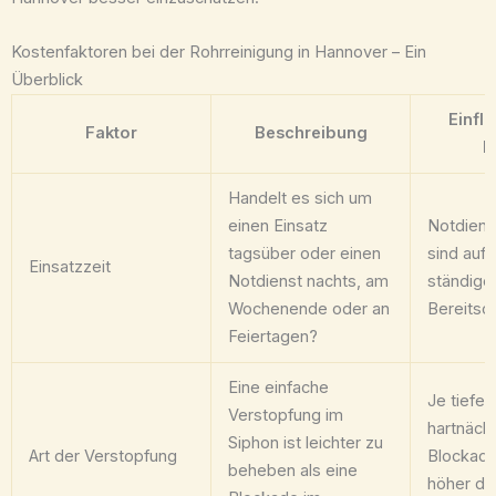
Kostenfaktoren bei der Rohrreinigung in Hannover – Ein
Überblick
Einflu
Faktor
Beschreibung
K
Handelt es sich um
einen Einsatz
Notdiens
tagsüber oder einen
sind auf
Einsatzzeit
Notdienst nachts, am
ständige
Wochenende oder an
Bereitsch
Feiertagen?
Eine einfache
Je tiefer
Verstopfung im
hartnäcki
Siphon ist leichter zu
Art der Verstopfung
Blockade
beheben als eine
höher de