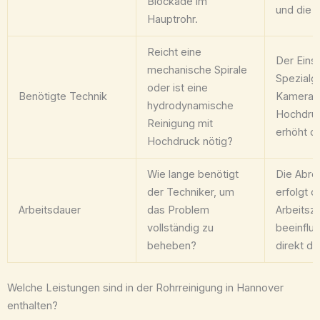
Blockade im
und die 
Hauptrohr.
Reicht eine
Der Eins
mechanische Spirale
Spezialg
oder ist eine
Benötigte Technik
Kameras
hydrodynamische
Hochdruc
Reinigung mit
erhöht de
Hochdruck nötig?
Wie lange benötigt
Die Abre
der Techniker, um
erfolgt o
Arbeitsdauer
das Problem
Arbeitsze
vollständig zu
beeinflus
beheben?
direkt d
Welche Leistungen sind in der Rohrreinigung in Hannover
enthalten?