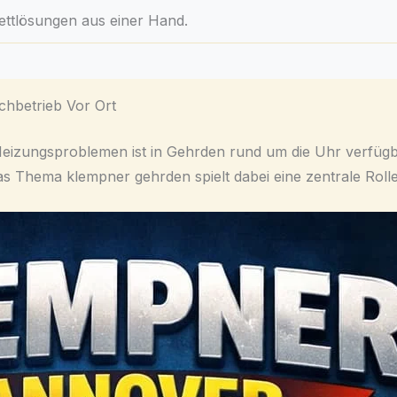
ttlösungen aus einer Hand.
chbetrieb Vor Ort
eizungsproblemen ist in Gehrden rund um die Uhr verfügb
Das Thema klempner gehrden spielt dabei eine zentrale Rolle