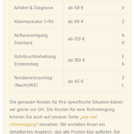
Anfahrt & Diagnose
ab 58 €
Innerh
Kleinreparatur (<1h)
ab 89 €
Zzgl.
Abflussreinigung
Mecha
ab 129 €
Standard
Kame
Rohrbruchbehebung
Exkl.
ab 189 €
Ersteinstieg
Materi
Notdienstzuschlag
Zusätz
ab 45 €
(Nacht/WE)
Leist
Die genauen Kosten für Ihre spezifische Situation klären
wir gerne vor Ort. Die Kosten für eine Rohrreinigung
können Sie auch auf unserer Seite „
wie viel
rohrreinigung
“ einsehen. Wir erstellen Ihnen ein
detailliertes Angebot, das alle Posten klar auflistet. Sie