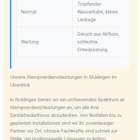
Tropfender
Sa
Normal
Wasserhahn, kleine
unt
Leckage
ve
Geruch aus Abfluss,
Re
Wartung
schlechte
Wa
Entwässerung
Unsere Klempnerdienstleistungen In Ricklingen Im
Überblick
In Ricklingen bieten wir ein umfassendes Spektrum an
Klempnerdienstleistungen an, um alle Ihre
Sanitärbedürfnisse abzudecken. Von Notfällen bis zu
geplanten Installationen sind wir Ihr zuverlässiger
Partner vor Ort. Unsere Fachkräfte sind schnell zur
Stelle, um professionelle Lösungen zu liefern.