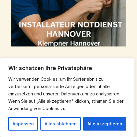
Installateur Notdienst Hannover: 24h
Wir schätzen Ihre Privatsphäre
Klempner & Gas Notdienst ab 58 €
Wir verwenden Cookies, um Ihr Surferlebnis zu
August 23, 2025
/
Bauklempnerei Hannover
verbessern, personalisierte Anzeigen oder Inhalte
einzusetzen und unseren Datenverkehr zu analysieren.
Wenn Sie auf „Alle akzeptieren" klicken, stimmen Sie der
Anwendung von Cookies zu.
Anpassen
Alles ablehnen
Alle akzeptieren