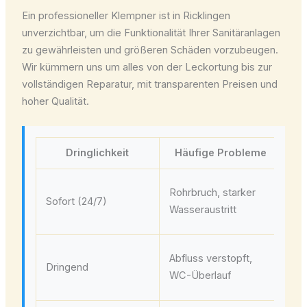
Ein professioneller Klempner ist in Ricklingen
unverzichtbar, um die Funktionalität Ihrer Sanitäranlagen
zu gewährleisten und größeren Schäden vorzubeugen.
Wir kümmern uns um alles von der Leckortung bis zur
vollständigen Reparatur, mit transparenten Preisen und
hoher Qualität.
Dringlichkeit
Häufige Probleme
S
Ha
Rohrbruch, starker
Sofort (24/7)
sc
Wasseraustritt
ko
Ke
Abfluss verstopft,
Dringend
Re
WC-Überlauf
ru