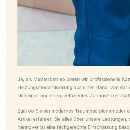
Ja, als Meisterbetrieb bieten wir professionelle
Heizungsmodernisierung aus einer Hand, von der e
stimmiges und energieeffizientes Zuhause zu schaf
Egal ob Sie ein modernes Traumbad planen oder a
Artikel erfahren Sie alles über unsere Leistungen
hannover ist eine fachgerechte Einschätzung beson