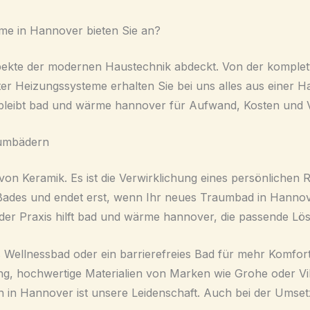
e in Hannover bieten Sie an?
Aspekte der modernen Haustechnik abdeckt. Von der komplett
r Heizungssysteme erhalten Sie bei uns alles aus einer Han
o bleibt bad und wärme hannover für Aufwand, Kosten und 
aumbädern
von Keramik. Es ist die Verwirklichung eines persönliche
Bades und endet erst, wenn Ihr neues Traumbad in Hannover
n der Praxis hilft bad und wärme hannover, die passende Lö
s Wellnessbad oder ein barrierefreies Bad für mehr Komfor
lung, hochwertige Materialien von Marken wie Grohe oder V
rn in Hannover ist unsere Leidenschaft. Auch bei der Ums