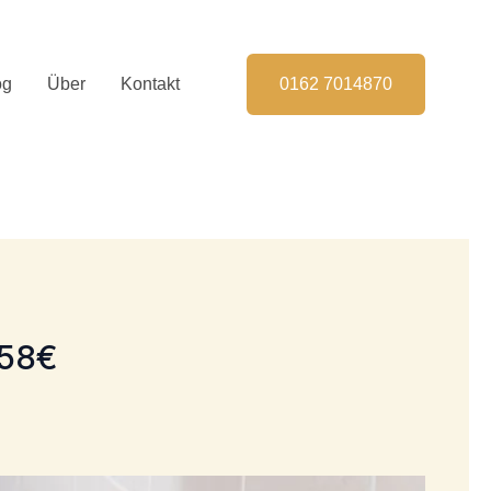
og
Über
Kontakt
0162 7014870
 58€