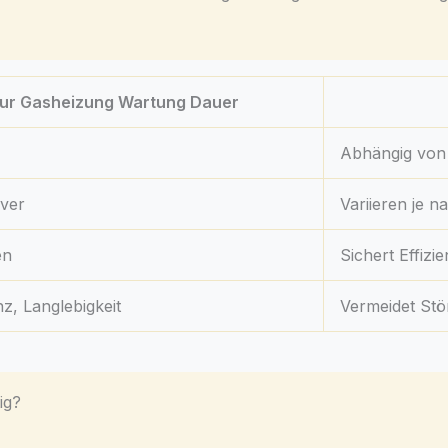
zur Gasheizung Wartung Dauer
Abhängig von
ver
Variieren je 
en
Sichert Effizi
nz, Langlebigkeit
Vermeidet St
ig?