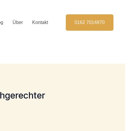
og
Über
Kontakt
0162 7014870
chgerechter