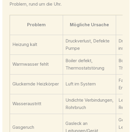
Problem, rund um die Uhr.
L
Problem
Mögliche Ursache
Druckverlust, Defekte
Druck 
Heizung kalt
Pumpe
instan
Boiler defekt,
Boiler
Warmwasser fehlt
Thermostatstörung
Therm
Fachg
Gluckernde Heizkörper
Luft im System
Entlüf
Undichte Verbindungen,
Leckor
Wasseraustritt
Rohrbruch
Repara
Gefahr
Gasleck an
Gasgeruch
Lecks
Leitungen/Gerät