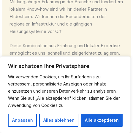
Mit langjähriger Erfahrung in der Branche und fundiertem
lokalem Know-how sind wir Ihr idealer Partner in
Hildesheim. Wir kennen die Besonderheiten der
regionalen Infrastruktur und die gängigen
Heizungssysteme vor Ort.
Diese Kombination aus Erfahrung und lokaler Expertise
ermöglicht es uns, schnell und zielgerichtet zu agieren,
Probleme effizient zu lösen und Ihnen einen optimalen
Wir schätzen Ihre Privatsphäre
Service zu bieten. Wir sind fest in der Region verwurzelt
und für Sie da.
Wir verwenden Cookies, um Ihr Surferlebnis zu
verbessern, personalisierte Anzeigen oder Inhalte
Modernste Ausrüstung & Original-Ersatzteile
einzusetzen und unseren Datenverkehr zu analysieren.
Wenn Sie auf „Alle akzeptieren" klicken, stimmen Sie der
Für eine schnelle und nachhaltige Reparatur setzen wir
Anwendung von Cookies zu.
auf modernste Diagnose- und Reparaturwerkzeuge. So
können wir Fehlerquellen präzise lokalisieren und
Anpassen
Alles ablehnen
Alle akzeptieren
effektiv beheben.