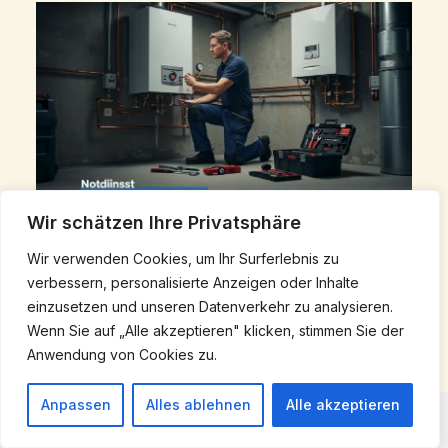
Wir schätzen Ihre Privatsphäre
Wir verwenden Cookies, um Ihr Surferlebnis zu
Notdienst Heizung Hannover ab 58 € –
verbessern, personalisierte Anzeigen oder Inhalte
Schnelle Hilfe 24h
einzusetzen und unseren Datenverkehr zu analysieren.
Wenn Sie auf „Alle akzeptieren" klicken, stimmen Sie der
September 3, 2025
/
Heizungswartung Hannover
Anwendung von Cookies zu.
Anpassen
Alles ablehnen
Alle akzeptieren