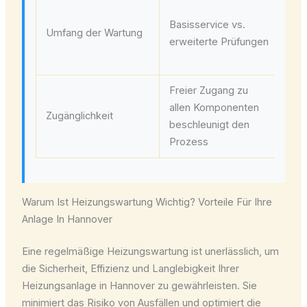
St
Basisservice vs.
ink
Umfang der Wartung
erweiterte Prüfungen
Ab
Di
Freier Zugang zu
Ei
allen Komponenten
He
Zugänglichkeit
beschleunigt den
fr
Prozess
Te
Warum Ist Heizungswartung Wichtig? Vorteile Für Ihre
Anlage In Hannover
Eine regelmäßige Heizungswartung ist unerlässlich, um
die Sicherheit, Effizienz und Langlebigkeit Ihrer
Heizungsanlage in Hannover zu gewährleisten. Sie
minimiert das Risiko von Ausfällen und optimiert die