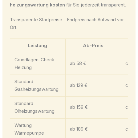
heizungswartung kosten
für Sie jederzeit transparent.
Transparente Startpreise – Endpreis nach Aufwand vor
Ort.
Leistung
Ab-Preis
Grundlagen-Check
ab 58 €
ca. 30
Heizung
Standard
ab 129 €
ca. 6
Gasheizungswartung
Standard
ab 159 €
ca. 9
Ölheizungswartung
Wartung
ab 189 €
ca. 9
Wärmepumpe