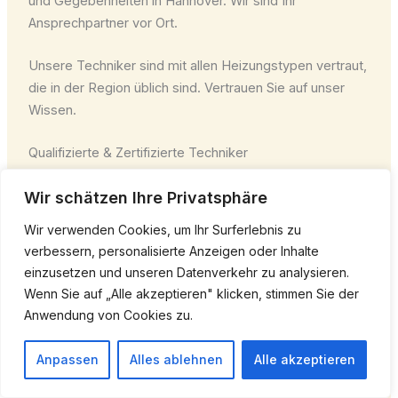
und Gegebenheiten in Hannover. Wir sind Ihr
Ansprechpartner vor Ort.
Unsere Techniker sind mit allen Heizungstypen vertraut,
die in der Region üblich sind. Vertrauen Sie auf unser
Wissen.
Qualifizierte & Zertifizierte Techniker
Unser Team besteht ausschließlich aus qualifizierten
Wir schätzen Ihre Privatsphäre
und zertifizierten Heizungstechnikern. Sie erhalten stets
Wir verwenden Cookies, um Ihr Surferlebnis zu
professionellen Service auf dem neuesten Stand der
verbessern, personalisierte Anzeigen oder Inhalte
Technik.
einzusetzen und unseren Datenverkehr zu analysieren.
Wenn Sie auf „Alle akzeptieren" klicken, stimmen Sie der
Regelmäßige Weiterbildungen sichern unser
Anwendung von Cookies zu.
Fachwissen. So können wir Ihnen stets die beste
Lösung für Ihre Heizungsanlage bieten.
Anpassen
Alles ablehnen
Alle akzeptieren
Transparenz & Faire Preise