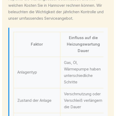
welchen Kosten Sie in Hannover rechnen können. Wir
beleuchten die Wichtigkeit der jährlichen Kontrolle und
unser umfassendes Serviceangebot.
Einfluss auf die
Faktor
Heizungswartung
Dauer
Gas, Öl,
Ga
Wärmepumpe haben
Anlagentyp
Min
unterschiedliche
120
Schritte
Verschmutzung oder
St
Zustand der Anlage
Verschleiß verlängern
Br
die Dauer
me