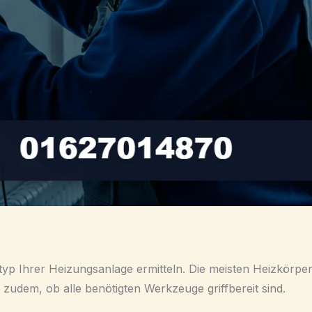
ltyp Ihrer Heizungsanlage ermitteln. Die meisten Heizkörpe
zudem, ob alle benötigten Werkzeuge griffbereit sind.