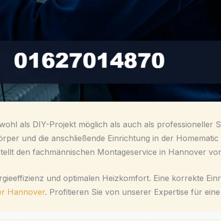
wohl als DIY-Projekt möglich als auch als professioneller 
per und die anschließende Einrichtung in der Homematic I
nd stellt den fachmännischen Montageservice in Hannover vor
rgieeffizienz und optimalen Heizkomfort. Eine korrekte Einri
r Hannover
. Profitieren Sie von unserer Expertise für e