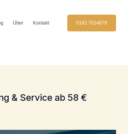
og
Über
Kontakt
0162 7014870
ng & Service ab 58 €