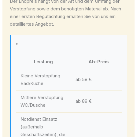
Der Endpreis hängt von der Art und dem Umfang der
Verstopfung sowie dem benötigten Material ab. Nach
einer ersten Begutachtung erhalten Sie von uns ein
detailliertes Angebot.
n
Leistung
Ab-Preis
Kleine Verstopfung
ab 58 €
ca
Bad/Küche
Mittlere Verstopfung
ab 89 €
ca
WC/Dusche
Notdienst Einsatz
(außerhalb
Geschäftszeiten), die