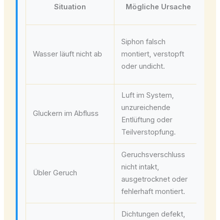
Situation
Mögliche Ursache
Zu
Siphon falsch
be
Wasser läuft nicht ab
montiert, verstopft
pro
oder undicht.
an
Luft im System,
Sip
unzureichende
rei
Gluckern im Abfluss
Entlüftung oder
pe
Teilverstopfung.
kon
Geruchsverschluss
Wa
nicht intakt,
Si
Übler Geruch
ausgetrocknet oder
Di
fehlerhaft montiert.
kon
Dichtungen defekt,
Ve