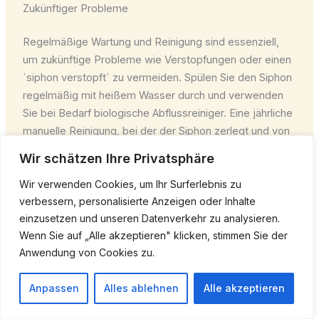
Zukünftiger Probleme
Regelmäßige Wartung und Reinigung sind essenziell,
um zukünftige Probleme wie Verstopfungen oder einen
`siphon verstopft` zu vermeiden. Spülen Sie den Siphon
regelmäßig mit heißem Wasser durch und verwenden
Sie bei Bedarf biologische Abflussreiniger. Eine jährliche
manuelle Reinigung, bei der der Siphon zerlegt und von
Ablagerungen befreit wird, kann Wunder wirken. Dies ist
Wir schätzen Ihre Privatsphäre
eine einfache Methode, die Lebensdauer Ihres Siphons
zu verlängern und teure Reparaturen zu vermeiden.
Wir verwenden Cookies, um Ihr Surferlebnis zu
verbessern, personalisierte Anzeigen oder Inhalte
einzusetzen und unseren Datenverkehr zu analysieren.
So stellen Sie sicher, dass Ihr Siphon dauerhaft
Wenn Sie auf „Alle akzeptieren" klicken, stimmen Sie der
einwandfrei funktioniert und das Wasser stets
Anwendung von Cookies zu.
zuverlässig abfließt. Für
heizungszubehör hannover
gelten ähnliche Wartungsprinzipien.
Anpassen
Alles ablehnen
Alle akzeptieren
Kosten Für Siphon Reparatur Oder Austausch: Was Sie