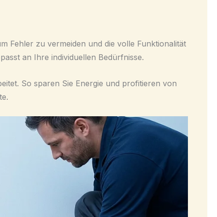
m Fehler zu vermeiden und die volle Funktionalität
asst an Ihre individuellen Bedürfnisse.
eitet. So sparen Sie Energie und profitieren von
te.