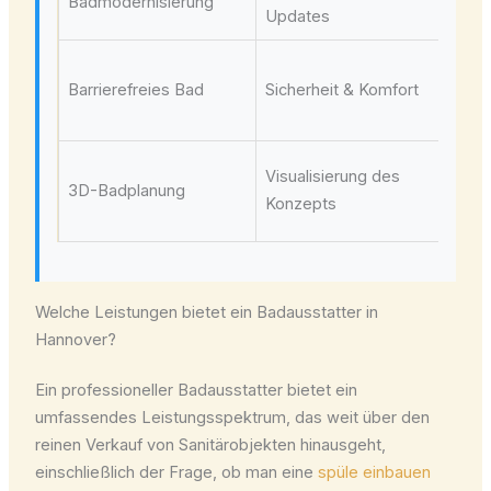
Badmodernisierung
Updates
neu
Zuk
Barrierefreies Bad
Sicherheit & Komfort
alt
Wo
All
Visualisierung des
3D-Badplanung
Abs
Konzepts
ges
Welche Leistungen bietet ein Badausstatter in
Hannover?
Ein professioneller Badausstatter bietet ein
umfassendes Leistungsspektrum, das weit über den
reinen Verkauf von Sanitärobjekten hinausgeht,
einschließlich der Frage, ob man eine
spüle einbauen