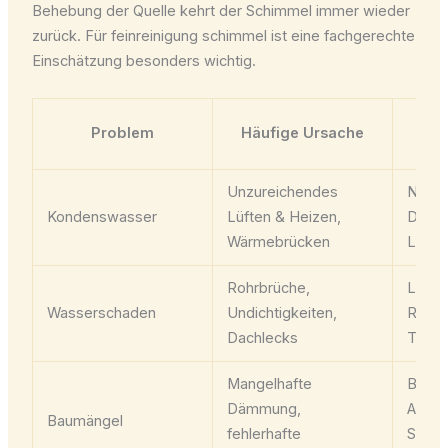
Behebung der Quelle kehrt der Schimmel immer wieder
zurück. Für feinreinigung schimmel ist eine fachgerechte
Einschätzung besonders wichtig.
L
Problem
Häufige Ursache
Unzureichendes
Nutze
Kondenswasser
Lüften & Heizen,
Dämm
Wärmebrücken
Lüftu
Rohrbrüche,
Lecko
Wasserschaden
Undichtigkeiten,
Repar
Dachlecks
Trock
Mangelhafte
Bauph
Dämmung,
Analy
Baumängel
fehlerhafte
Sani