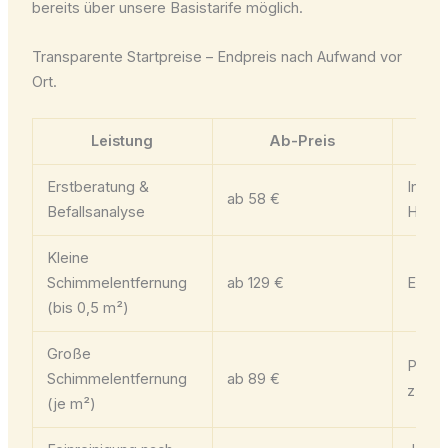
bereits über unsere Basistarife möglich.
Transparente Startpreise – Endpreis nach Aufwand vor
Ort.
Leistung
Ab-Preis
Erstberatung &
Inkl. 
ab 58 €
Befallsanalyse
Hann
Kleine
Schimmelentfernung
ab 129 €
Exkl.
(bis 0,5 m²)
Große
Pro Q
Schimmelentfernung
ab 89 €
zzgl. 
(je m²)