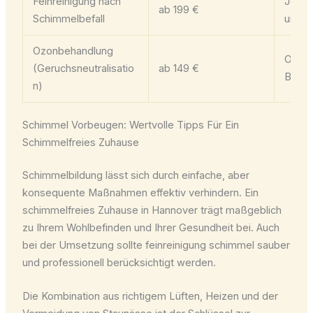
Feinreinigung nach
Je n
ab 199 €
Schimmelbefall
und A
Ozonbehandlung
Option
(Geruchsneutralisatio
ab 149 €
Bedar
n)
Schimmel Vorbeugen: Wertvolle Tipps Für Ein
Schimmelfreies Zuhause
Schimmelbildung lässt sich durch einfache, aber
konsequente Maßnahmen effektiv verhindern. Ein
schimmelfreies Zuhause in Hannover trägt maßgeblich
zu Ihrem Wohlbefinden und Ihrer Gesundheit bei. Auch
bei der Umsetzung sollte feinreinigung schimmel sauber
und professionell berücksichtigt werden.
Die Kombination aus richtigem Lüften, Heizen und der