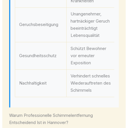
Krankheiten
Mit
Unangenehmer,
hartnäckiger Geruch
Oz
Geruchsbeseitigung
beeinträchtigt
Ge
Lebensqualität
Schützt Bewohner
Gr
Gesundheitsschutz
vor erneuter
all
Exposition
Verhindert schnelles
Um
Nachhaltigkeit
Wiederauftreten des
Na
Schimmels
Pr
Warum Professionelle Schimmelentfernung
Entscheidend Ist in Hannover?